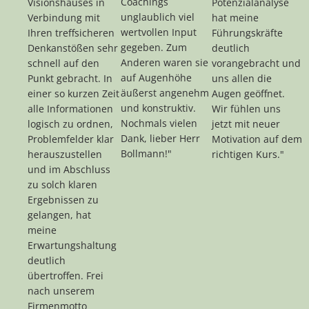
Coachings
Visionshauses in
Potenzialanalyse
unglaublich viel
Verbindung mit
hat meine
wertvollen Input
Ihren treffsicheren
Führungskräfte
gegeben. Zum
Denkanstößen sehr
deutlich
Anderen waren sie
schnell auf den
vorangebracht und
auf Augenhöhe
Punkt gebracht. In
uns allen die
äußerst angenehm
einer so kurzen Zeit
Augen geöffnet.
und konstruktiv.
alle Informationen
Wir fühlen uns
Nochmals vielen
logisch zu ordnen,
jetzt mit neuer
Dank, lieber Herr
Problemfelder klar
Motivation auf dem
Bollmann!"
herauszustellen
richtigen Kurs."
und im Abschluss
zu solch klaren
Ergebnissen zu
gelangen, hat
meine
Erwartungshaltung
deutlich
übertroffen. Frei
nach unserem
Firmenmotto