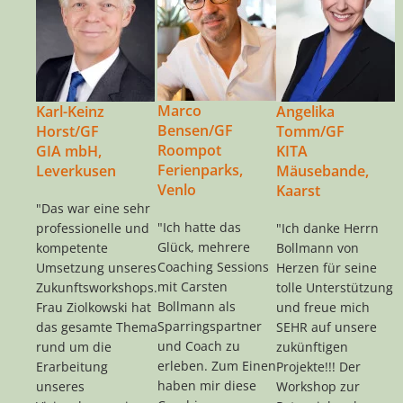
Marco
Karl-Keinz
Angelika
Bensen/GF
Horst/GF
Tomm/GF
Roompot
GIA mbH,
KITA
Ferienparks,
Leverkusen
Mäusebande,
Venlo
Kaarst
"Das war eine sehr
"Ich hatte das
professionelle und
"Ich danke Herrn
Glück, mehrere
kompetente
Bollmann von
Coaching Sessions
Umsetzung unseres
Herzen für seine
mit Carsten
Zukunftsworkshops.
tolle Unterstützung
Bollmann als
Frau Ziolkowski hat
und freue mich
Sparringspartner
das gesamte Thema
SEHR auf unsere
und Coach zu
rund um die
zukünftigen
erleben. Zum Einen
Erarbeitung
Projekte!!! Der
haben mir diese
unseres
Workshop zur